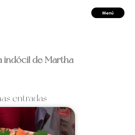
Menú
Cerrar
a indócil de Martha
mas entradas