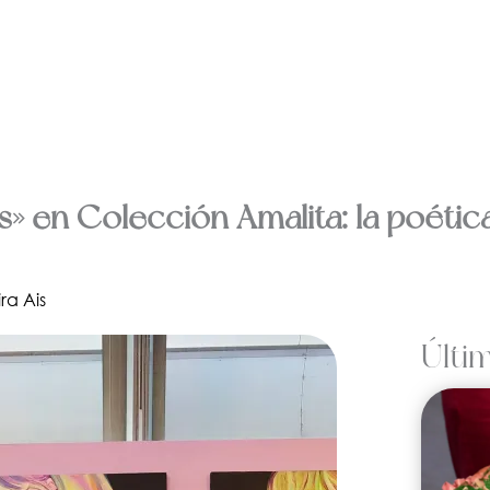
» en Colección Amalita: la poétic
ira Ais
Últi