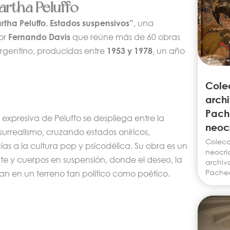
artha Peluffo
rtha Peluffo. Estados suspensivos”
, una
or
Fernando Davis
que reúne más de 60 obras
 argentino, producidas entre
1953 y 1978
, un año
Cole
archi
Pach
 expresiva de Peluffo se despliega entre la
neocr
 surrealismo, cruzando estados oníricos,
Colecc
ias a la cultura pop y psicodélica. Su obra es un
neocrio
te y cuerpos en suspensión, donde el deseo, la
archiv
Pache
an en un terreno tan político como poético.