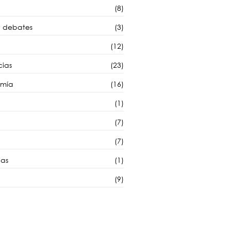
(8)
y debates
(3)
(12)
cias
(23)
omía
(16)
(1)
(7)
(7)
as
(1)
(9)