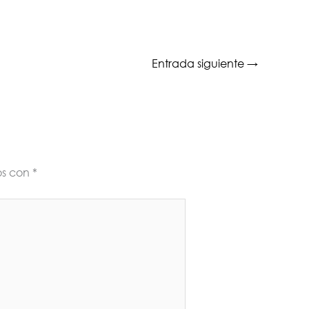
Entrada siguiente
→
os con
*