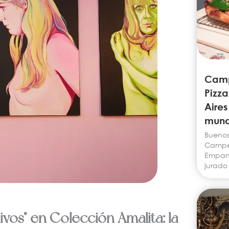
Camp
Pizz
Aires
mund
Buenos 
Campeo
Empana
jurado
vos" en Colección Amalita: la