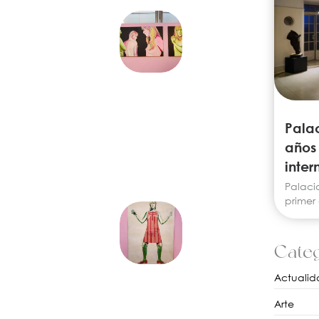
Palac
años
inter
Palaci
primer
Categ
Actualid
Arte