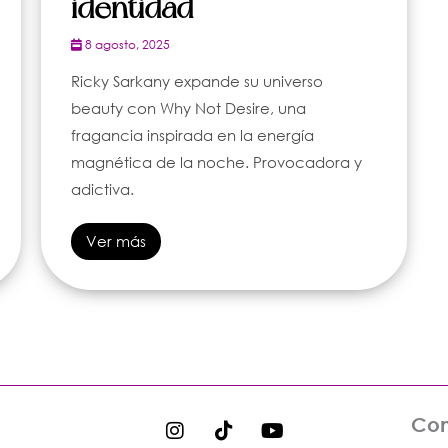
identidad
8 agosto, 2025
Ricky Sarkany expande su universo
beauty con Why Not Desire, una
fragancia inspirada en la energía
magnética de la noche. Provocadora y
adictiva.
Ver más
I
T
Y
Con
n
i
o