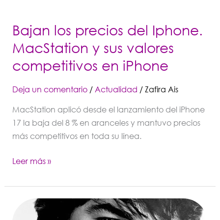
Bajan los precios del Iphone.
MacStation y sus valores
competitivos en iPhone
Deja un comentario
/
Actualidad
/
Zafira Ais
MacStation aplicó desde el lanzamiento del iPhone
17 la baja del 8 % en aranceles y mantuvo precios
más competitivos en toda su línea.
Leer más »
Aniversario.
Sandro