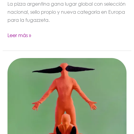
La pizza argentina gana lugar global con selección
nacional, sello propio y nueva categoría en Europa
para la fugazzeta.
Leer más »
Madrid
2026:
estas
son
las
galerías
argentinas
en
la