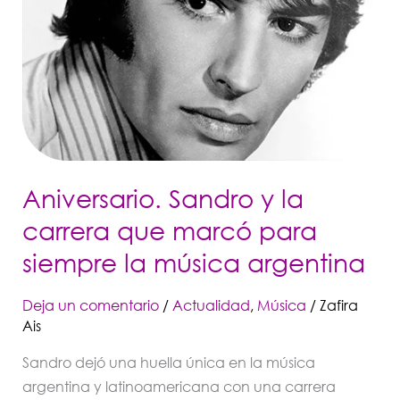
y
la
carrera
que
marcó
para
siempre
la
Aniversario. Sandro y la
música
carrera que marcó para
argentina
siempre la música argentina
Deja un comentario
/
Actualidad
,
Música
/
Zafira
Ais
Sandro dejó una huella única en la música
argentina y latinoamericana con una carrera