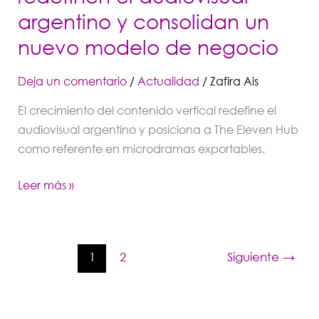
modelo
argentino y consolidan un
de
negocio
nuevo modelo de negocio
Deja un comentario
/
Actualidad
/
Zafira Ais
El crecimiento del contenido vertical redefine el
audiovisual argentino y posiciona a The Eleven Hub
como referente en microdramas exportables.
Leer más »
1
2
Siguiente
→