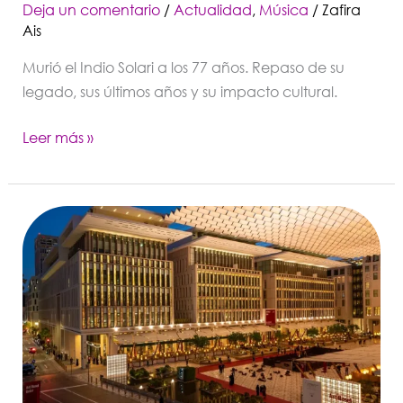
Deja un comentario
/
Actualidad
,
Música
/
Zafira
Ais
Murió el Indio Solari a los 77 años. Repaso de su
legado, sus últimos años y su impacto cultural.
Leer más »
Art
Basel
Qatar
nombra
a
Wassan
Al-
Khudhairi