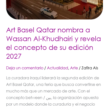
y
revela
el
concepto
Art Basel Qatar nombra a
de
su
Wassan Al-Khudhairi y revela
edición
el concepto de su edición
2027
2027
Deja un comentario
/
Actualidad
,
Arte
/
Zafira Ais
La curadora iraquí liderará la segunda edición de
Art Basel Qatar, una feria que busca convertirse en
mucho más que un mercado de arte. Con el
concepto between / بين, la organización apuesta
por un modelo donde la curaduría y el negocio