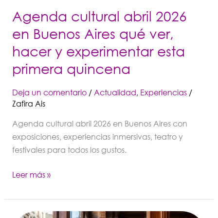
hacer
Agenda cultural abril 2026
y
en Buenos Aires qué ver,
experimentar
hacer y experimentar esta
esta
primera
primera quincena
quincena
Deja un comentario
/
Actualidad
,
Experiencias
/
Zafira Ais
Agenda cultural abril 2026 en Buenos Aires con
exposiciones, experiencias inmersivas, teatro y
festivales para todos los gustos.
Leer más »
Pizza