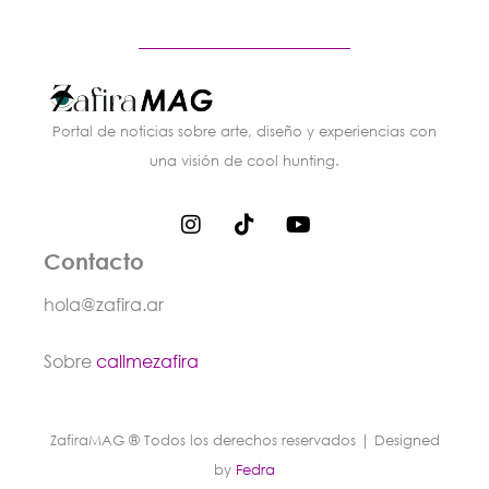
Portal de noticias sobre arte, diseño y experiencias con
una visión de cool hunting.
I
T
Y
n
i
o
s
k
u
Contacto
t
t
t
a
o
u
hola@zafira.ar
g
k
b
r
e
Sobre
callmezafira
a
m
ZafiraMAG ® Todos los derechos reservados | Designed
by
Fedra