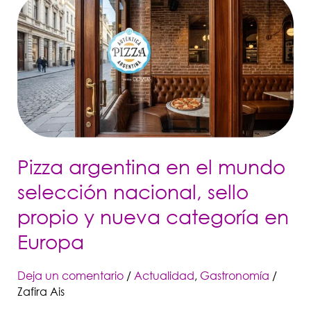
argentina
en
el
mundo
selección
nacional,
sello
propio
Pizza argentina en el mundo
y
nueva
selección nacional, sello
categoría
propio y nueva categoría en
en
Europa
Europa
Deja un comentario
/
Actualidad
,
Gastronomía
/
Zafira Ais