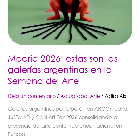
Semana
del
Arte
Madrid 2026: estas son las
galerías argentinas en la
Semana del Arte
Deja un comentario
/
Actualidad
,
Arte
/
Zafira Ais
Galerías argentinas participarán en ARCOmadrid,
JUSTMAD y CAN Art Fair 2026 consolidando la
presencia del arte contemporáneo nacional en
Europa.