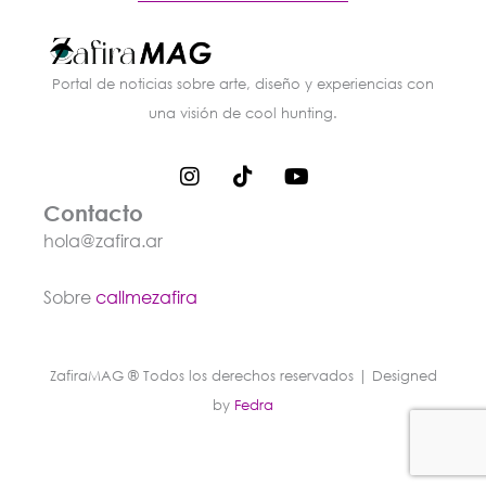
Portal de noticias sobre arte, diseño y experiencias con
una visión de cool hunting.
I
T
Y
n
i
o
s
k
u
Contacto
t
t
t
hola@zafira.ar
a
o
u
g
k
b
r
e
Sobre
callmezafira
a
m
ZafiraMAG ® Todos los derechos reservados | Designed
by
Fedra