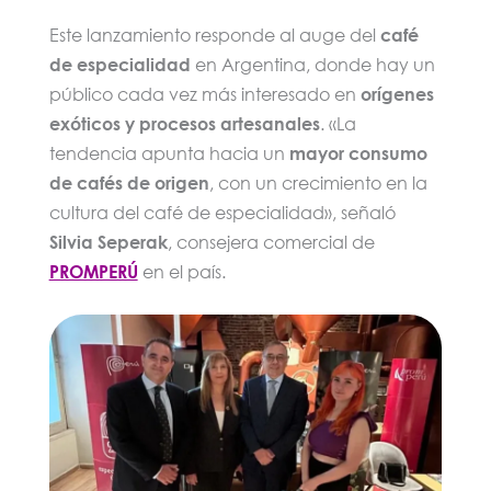
Este lanzamiento responde al auge del
café
de especialidad
en Argentina, donde hay un
público cada vez más interesado en
orígenes
exóticos y procesos artesanales
. «La
tendencia apunta hacia un
mayor consumo
de cafés de origen
, con un crecimiento en la
cultura del café de especialidad», señaló
Silvia Seperak
, consejera comercial de
PROMPERÚ
en el país.