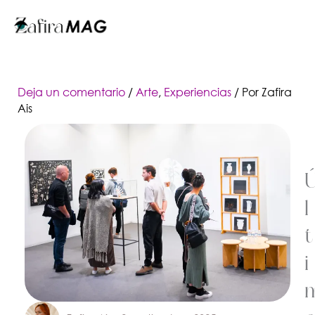
Ir
al
contenido
Deja un comentario
/
Arte
,
Experiencias
/ Por
Zafira
Ais
l
t
i