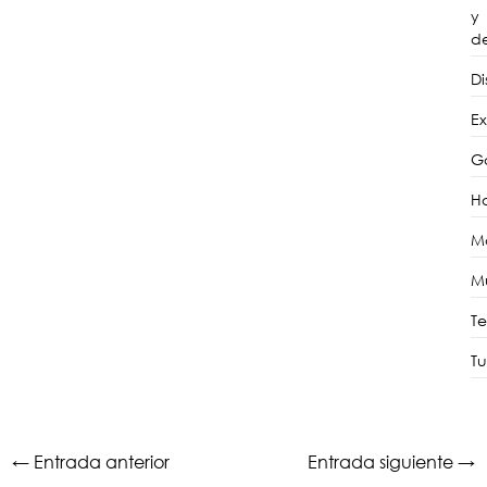
y
d
D
Ex
G
H
M
M
T
Tu
←
Entrada anterior
Entrada siguiente
→