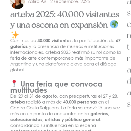
Zafira Ais
2 septiembre, 2025
s
arteba 2025: 40.000 visitantes
y una escena en expansión
Con más de
40.000 visitantes
, la participación de
67
t
galerías
y la presencia de museos e instituciones
internacionales, arteba 2025 reafirmó su rol como la
r
feria de arte contemporáneo más importante de
Argentina y una plataforma clave para el diálogo
global.
Una feria que convoca
multitudes
Del 29 al 31 de agosto, con preaperturas el 27 y 28,
s
arteba
recibió a más de
40.000 personas
en el
Centro Costa Salguero. La feria se convirtió una vez
más en un punto de encuentro entre
galerías,
coleccionistas, artistas y público general
,
consolidando su influencia en la escena
contemporánea local e internacional.