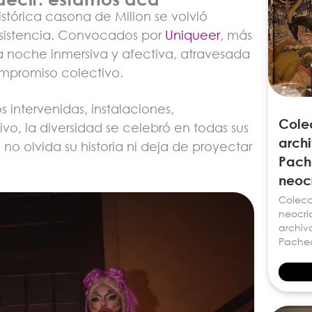
histórica casona de Milion se volvió
 resistencia. Convocados por
Uniqueer
, más
a noche inmersiva y afectiva, atravesada
ompromiso colectivo.
s intervenidas, instalaciones,
Cole
vo, la diversidad se celebró en todas sus
archi
o olvida su historia ni deja de proyectar
Pach
neocr
Colecc
neocrio
archiv
Pache