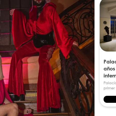
Palac
años
inter
Palaci
primer