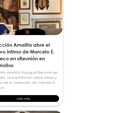
cción Amalita abre el
vo íntimo de Marcelo E.
eco en «Reunión en
iollo»
ión Amalita inauguró Reunión en
llo, una exhibición sobre obras y
os de la colección de Marcelo E.
co.
Leer más