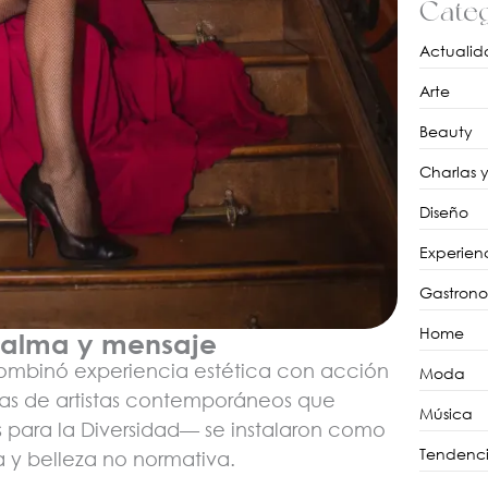
Categ
Actualid
Arte
Beauty
Charlas 
Diseño
Experien
Gastron
Home
 alma y mensaje
ombinó experiencia estética con acción
Moda
bras de artistas contemporáneos que
Música
s para la Diversidad— se instalaron como
Tendenci
a y belleza no normativa.