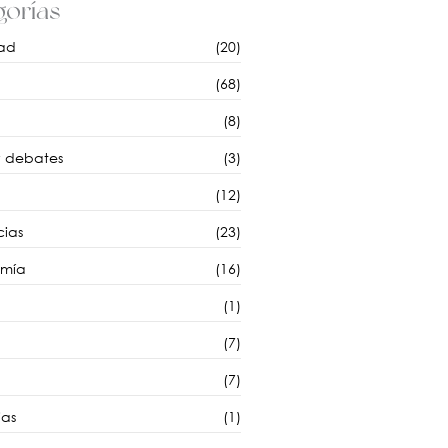
orías
ad
(20)
(68)
(8)
y debates
(3)
(12)
cias
(23)
omía
(16)
(1)
(7)
(7)
as
(1)