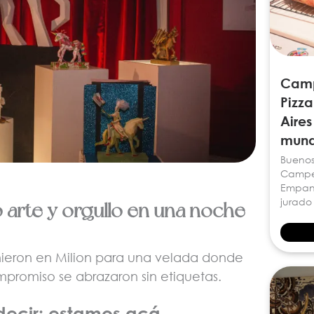
Camp
Pizz
Aires
mund
Buenos 
Campeo
Empana
jurado
 arte y orgullo en una noche
nieron en Milion para una velada donde
ompromiso se abrazaron sin etiquetas.
ecir: estamos acá