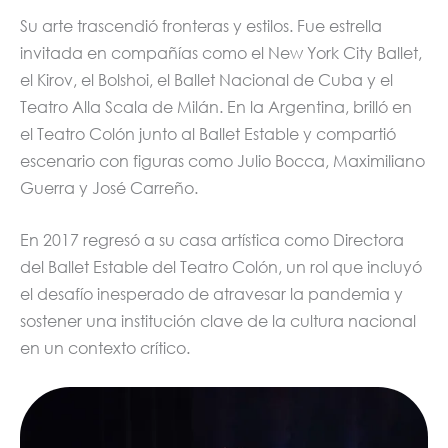
Su arte trascendió fronteras y estilos. Fue estrella
invitada en compañías como el New York City Ballet,
el Kirov, el Bolshoi, el Ballet Nacional de Cuba y el
Teatro Alla Scala de Milán. En la Argentina, brilló en
el Teatro Colón junto al Ballet Estable y compartió
escenario con figuras como Julio Bocca, Maximiliano
Guerra y José Carreño.
En 2017 regresó a su casa artística como Directora
del Ballet Estable del Teatro Colón, un rol que incluyó
el desafío inesperado de atravesar la pandemia y
sostener una institución clave de la cultura nacional
en un contexto crítico.