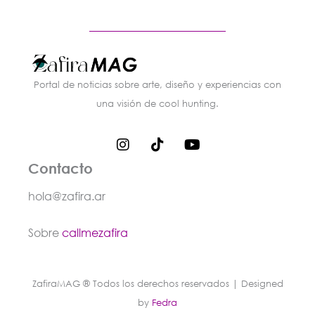
Portal de noticias sobre arte, diseño y experiencias con
una visión de cool hunting.
I
T
Y
n
i
o
s
k
u
Contacto
t
t
t
a
o
u
hola@zafira.ar
g
k
b
r
e
Sobre
callmezafira
a
m
ZafiraMAG ® Todos los derechos reservados | Designed
by
Fedra