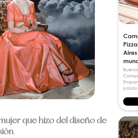
Camp
Pizz
Aires
mund
Buenos 
Campeo
Empana
jurado
 mujer que hizo del diseño de
sión