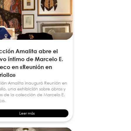
cción Amalita abre el
vo íntimo de Marcelo E.
eco en «Reunión en
iollo»
ión Amalita inauguró Reunión en
llo, una exhibición sobre obras y
os de la colección de Marcelo E.
co.
Leer más