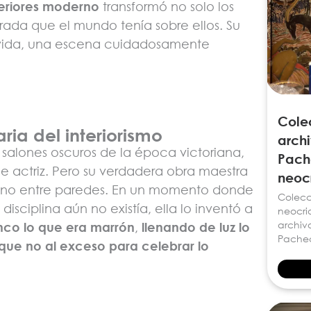
teriores moderno
transformó no solo los
rada que el mundo tenía sobre ellos. Su
su vida, una escena cuidadosamente
Cole
aria del interiorismo
archi
s salones oscuros de la época victoriana,
Pach
e actriz. Pero su verdadera obra maestra
neocr
 sino entre paredes. En un momento donde
Colecc
disciplina aún no existía, ella lo inventó a
neocrio
archiv
nco lo que era marrón
,
llenando de luz lo
Pache
que no al exceso para celebrar lo