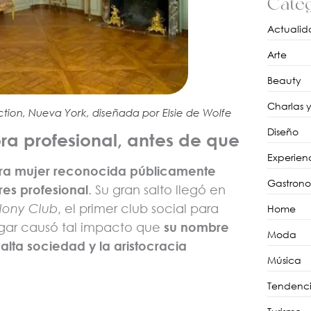
Categ
Actualid
Arte
Beauty
Charlas 
ction, Nueva York, diseñada por Elsie de Wolfe
Diseño
a profesional, antes de que
Experien
era mujer reconocida públicamente
Gastron
es profesional
. Su gran salto llegó en
lony Club
, el primer club social para
Home
ugar causó tal impacto que
su nombre
Moda
alta sociedad y la aristocracia
Música
Tendenci