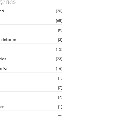
orías
ad
(20)
(68)
(8)
y debates
(3)
(12)
cias
(23)
omía
(16)
(1)
(7)
(7)
as
(1)