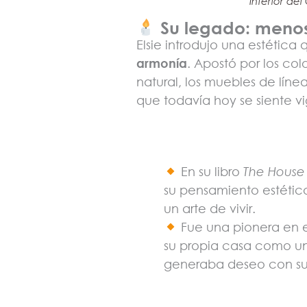
Interior de
Su legado: menos
Elsie introdujo una estéti
armonía
. Apostó por los colo
natural, los muebles de líne
que todavía hoy se siente v
En su libro
The House
su pensamiento estétic
un arte de vivir.
Fue una pionera en e
su propia casa como un
generaba deseo con su 