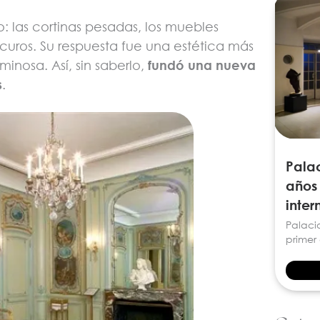
o: las cortinas pesadas, los muebles
curos. Su respuesta fue una estética más
minosa. Así, sin saberlo,
fundó una nueva
s
.
Palac
años
inter
Palaci
primer