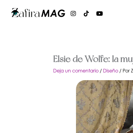
Ir
al
I
T
Y
contenido
n
i
o
s
k
u
t
t
t
a
o
u
g
k
b
r
e
a
Elsie de Wolfe: la m
m
Deja un comentario
/
Diseño
/ Por
Z