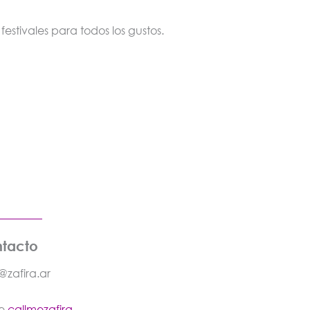
estivales para todos los gustos.
tacto
@zafira.ar
re
callmezafira