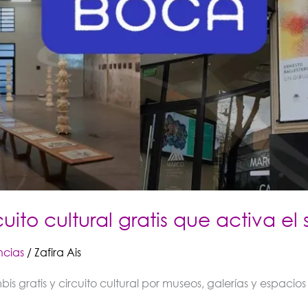
uito cultural gratis que activa el
ncias
/
Zafira Ais
gratis y circuito cultural por museos, galerías y espacios a