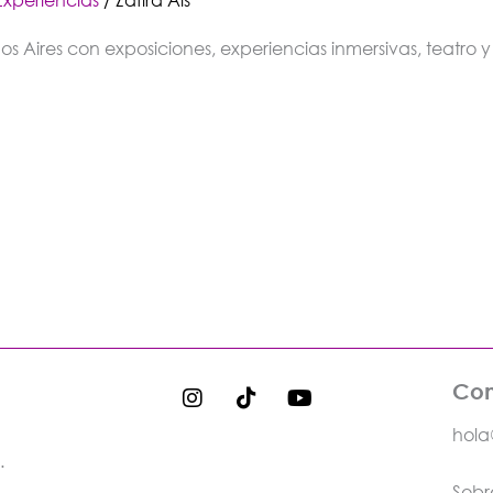
 Aires con exposiciones, experiencias inmersivas, teatro y f
I
T
Y
Con
n
i
o
s
k
u
hola
t
t
t
.
a
o
u
Sob