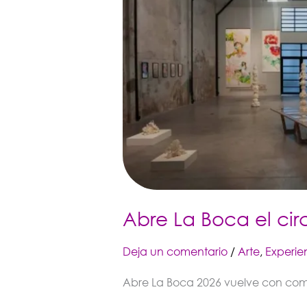
sur
de
Buenos
Aires
Abre La Boca el circ
Deja un comentario
/
Arte
,
Experie
Abre La Boca 2026 vuelve con combis 