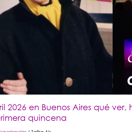
il 2026 en Buenos Aires qué ver, 
primera quincena
Experiencias
/
Zafira Ais