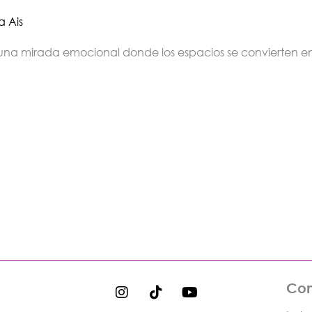
a Ais
a una mirada emocional donde los espacios se convierten en
I
T
Y
Con
n
i
o