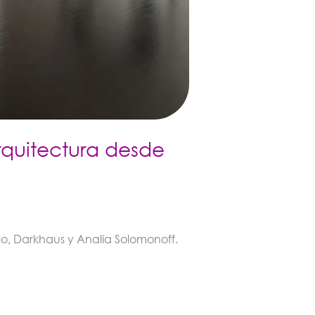
rquitectura desde
lo, Darkhaus y Analía Solomonoff.