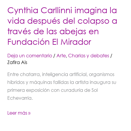
través
Cynthia Carllinni imagina la
de
vida después del colapso a
las
través de las abejas en
abejas
en
Fundación El Mirador
Fundación
El
Deja un comentario
/
Arte
,
Charlas y debates
/
Mirador
Zafira Ais
Entre chatarra, inteligencia artificial, organismos
híbridos y máquinas fallidas la artista inaugura su
primera exposición con curaduría de Sol
Echevarría.
Leer más »