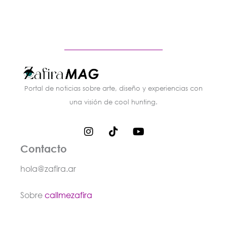
Portal de noticias sobre arte, diseño y experiencias con
una visión de cool hunting.
I
T
Y
n
i
o
s
k
u
Contacto
t
t
t
a
o
u
hola@zafira.ar
g
k
b
r
e
Sobre
callmezafira
a
m