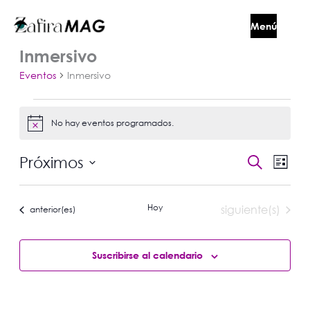
Ir
Menú
al
contenido
Eventos
Cerrar
Inmersivo
Eventos
Inmersivo
No hay eventos programados.
Aviso
Na
Naveg
Próximos
Buscar
Lista
de
de
Selecciona
vis
búsqu
de
la
Hoy
Eventos
siguiente(s)
Eve
Eventos
anterior(es)
y
fecha.
vistas
de
Suscribirse al calendario
Evento