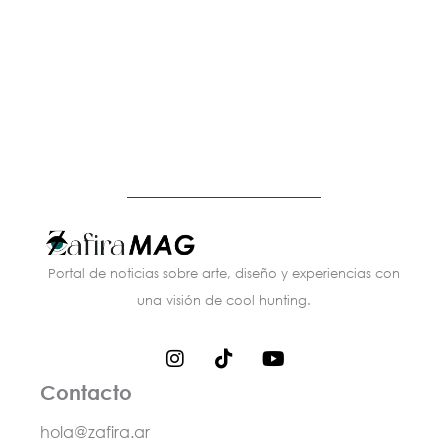
Portal de noticias sobre arte, diseño y experiencias con
una visión de cool hunting.
I
T
Y
n
i
o
s
k
u
Contacto
t
t
t
a
o
u
hola@zafira.ar