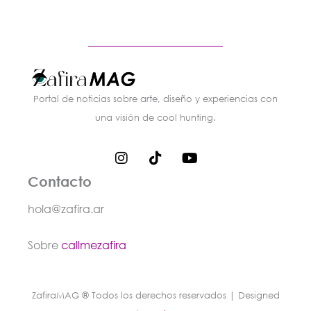
Portal de noticias sobre arte, diseño y experiencias con
una visión de cool hunting.
I
T
Y
n
i
o
s
k
u
Contacto
t
t
t
a
o
u
hola@zafira.ar
g
k
b
r
e
Sobre
callmezafira
a
m
ZafiraMAG ® Todos los derechos reservados | Designed