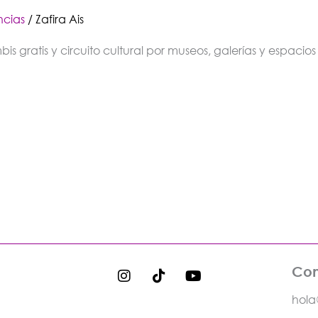
ncias
/
Zafira Ais
gratis y circuito cultural por museos, galerías y espacios a
I
T
Y
Con
n
i
o
s
k
u
hola
t
t
t
.