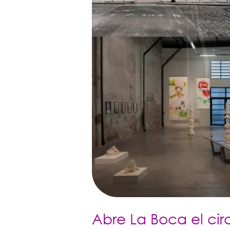
gratis
que
activa
el
sur
de
Buenos
Aires
Abre La Boca el circ