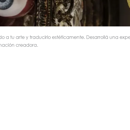
o a tu arte y traducirlo estéticamente. Desarrollá una expe
inación creadora.