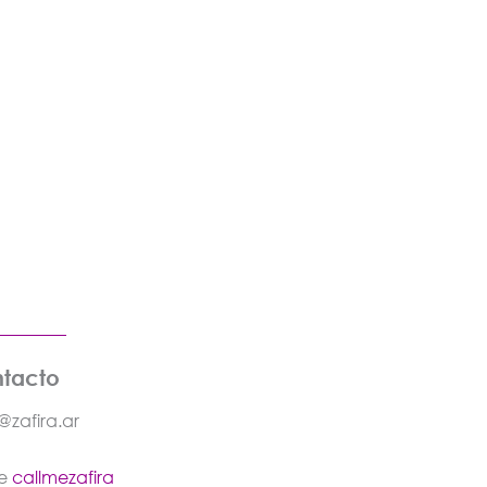
tacto
@zafira.ar
re
callmezafira