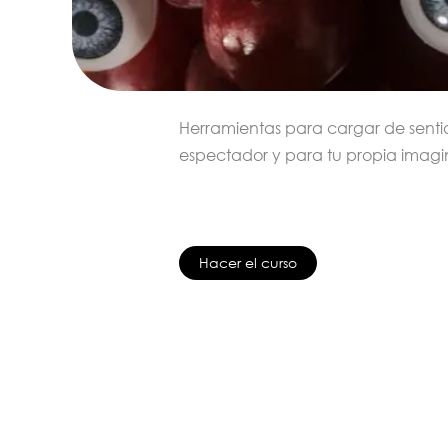
Herramientas para cargar de sentid
espectador y para tu propia imag
Hacer el curso