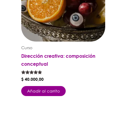
Curso
Dirección creativa: composición
conceptual
Valorado con
$
40.000,00
5.00
de 5
Añadir al carrito